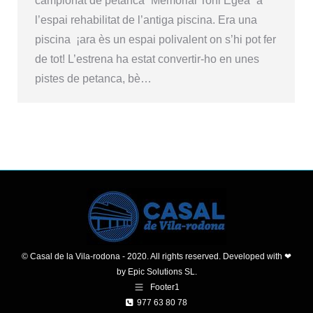
campionat de petanca “Memorial Toni Egea” a
l’espai rehabilitat de l’antiga piscina. Era una
piscina ¡ara ès un espai polivalent on s’hi pot fer
de tot! L’estrena ha estat convertir-ho en unes
pistes de petanca, bè…
© Casal de la Vila-rodona - 2020. All rights reserved. Developed with ❤
by
Epic Solutions SL.
Footer1
977 63 80 78