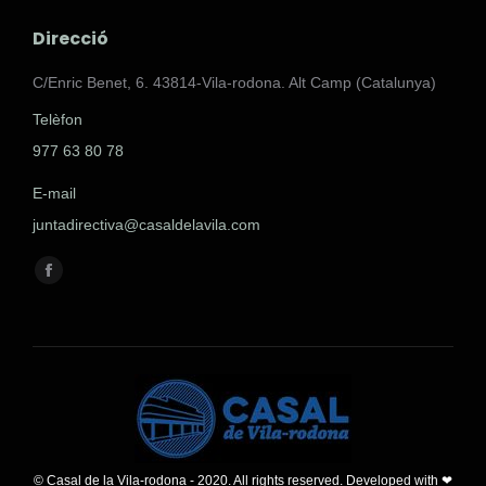
Direcció
C/Enric Benet, 6. 43814-Vila-rodona. Alt Camp (Catalunya)
Telèfon
977 63 80 78
E-mail
juntadirectiva@casaldelavila.com
Encuéntranos en:
Facebook
page
opens
in
new
window
© Casal de la Vila-rodona - 2020. All rights reserved. Developed with ❤