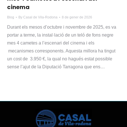
cinema
Blog
By
Casal de Vila-Rodona
8 de gener de 2026
Durant els mesos d’octubre i novembre de 2025, es va
portar a terme, la instal·lació de un teló de fons negre
mes 4 cametes a l’escenari del cinema i els
mecanismes corresponents. Aquesta millora ha tingut
un cost de 3.950 €, la qual no hagués estat possible
sense l’ajut de la Diputació Tarragona que ens…