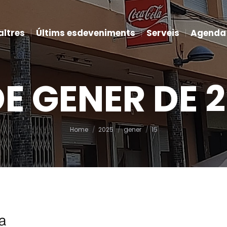
altres
Últims esdeveniments
Serveis
Agenda
DE GENER DE 
You are here:
Home
2025
gener
15