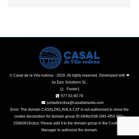
© Casal de la Vila-rodona - 2020. All rights reserved. Developed with ❤
by
Epic Solutions SL.
Footer1
977 63 80 78
juntadirectiva@casaldelavila.com
Error: The domain CASALDELAVILA.CAT is not authorized to show the
cookie declaration for domain group ID b94bc038-2f45-4f55-9f7a-
258b0819cdca. Please add it to the domain group in the Cookiebot
Manager to authorize the domain.