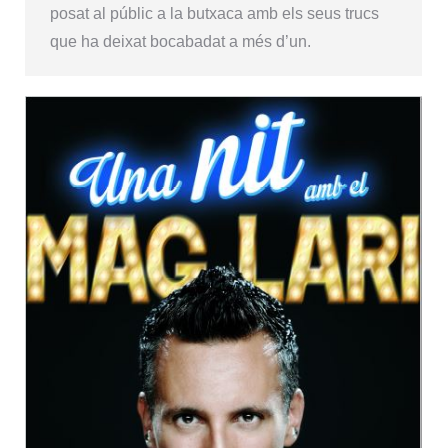
posat al públic a la butxaca amb els seus trucs
que ha deixat bocabadat a més d’un.