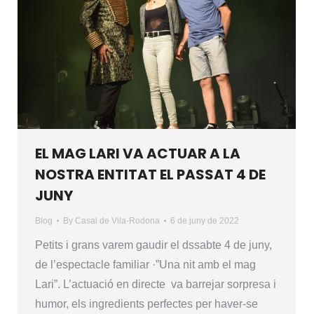
EL MAG LARI VA ACTUAR A LA
NOSTRA ENTITAT EL PASSAT 4 DE
JUNY
Blog
By
Casal de Vila-Rodona
6 de juny de 2022
Petits i grans varem gaudir el dssabte 4 de juny,
de l’espectacle familiar ·”Una nit amb el mag
Lari”. L’actuació en directe va barrejar sorpresa i
humor, els ingredients perfectes per haver-se