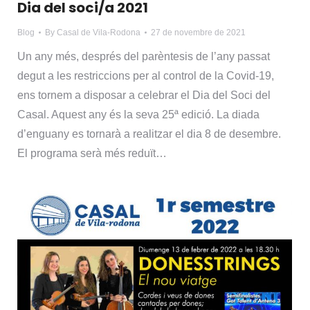
Dia del soci/a 2021
Blog
By
Casal de Vila-Rodona
27 de novembre de 2021
Un any més, després del parèntesis de l’any passat
degut a les restriccions per al control de la Covid-19,
ens tornem a disposar a celebrar el Dia del Soci del
Casal. Aquest any és la seva 25ª edició. La diada
d’enguany es tornarà a realitzar el dia 8 de desembre.
El programa serà més reduït…