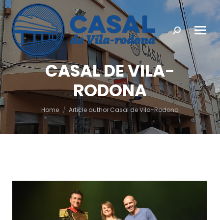
Search:
CASAL DE VILA-
RODONA
You are here:
Home
Article author Casal de Vila-Rodona