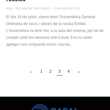
Blog
By
Casal de Vila-Rodona
23 de juliol de 2021
El dia 16 de juliol, vàrem tenir l’Assemblea General
Ordinària de socis i sòcies de la nostra Entitat.
L’Assemblea va tenir lloc a la sala del cinema, per tal de
complir amb les mesures anti-Covid. Ens hi varen
aplegar casi cinquanta socis i sòcies.
←
1
2
3
4
→