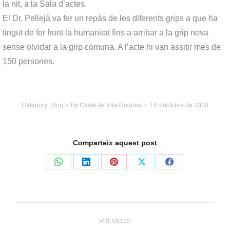
la nit, a la Sala d’actes.
El Dr. Pellejà va fer un repàs de les diferents grips a que ha
tingut de fer front la humanitat fins a arribar a la grip nova
sense olvidar a la grip comuna. A l’acte hi van assitir mes de
150 persones.
Category:
Blog
By
Casal de Vila-Rodona
14 d'octubre de 2020
Comparteix aquest post
Share
Share
Share
Share
Share
on
on
on
on
on
WhatsApp
LinkedIn
Pinterest
X
Facebook
Post
PREVIOUS