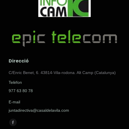
Direcció
C/Enric Benet, 6. 43814-Vila-rodona. Alt Camp (Catalunya)
Telèfon
977 63 80 78
E-mail
juntadirectiva@casaldelavila.com
Encuéntranos en:
Facebook