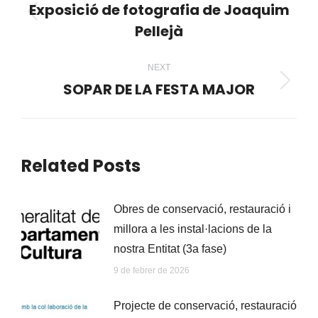
navigation
Exposició de fotografia de Joaquim
Previous
Pellejà
post:
NEXT
SOPAR DE LA FESTA MAJOR
Next
post:
Related Posts
Obres de conservació, restauració i
millora a les instal·lacions de la
nostra Entitat (3a fase)
9 de febrer de 2026
Projecte de conservació, restauració