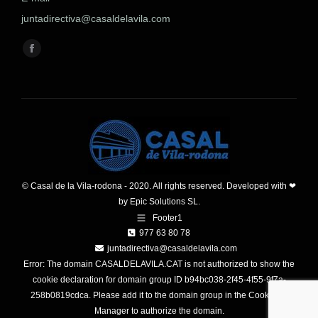
juntadirectiva@casaldelavila.com
Encuéntranos en:
Facebook
page
opens
in
new
window
© Casal de la Vila-rodona - 2020. All rights reserved. Developed with ❤
by
Epic Solutions SL.
Footer1
977 63 80 78
juntadirectiva@casaldelavila.com
Error: The domain CASALDELAVILA.CAT is not authorized to show the
cookie declaration for domain group ID b94bc038-2f45-4f55-9f7a-
258b0819cdca. Please add it to the domain group in the Cookiebot
Manager to authorize the domain.