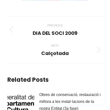
Share
Share
Share
Share
Share
on
on
on
on
on
WhatsApp
LinkedIn
Pinterest
X
Facebook
Post
PREVIOUS
navigation
DIA DEL SOCI 2009
Previous
post:
NEXT
Calçotada
Next
post:
Related Posts
Obres de conservació, restauració i
millora a les instal·lacions de la
nostra Entitat (3a fase)