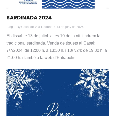
SARDINADA 2024
Blog
By
Casal de Vila-Rodona
14 de juny de 2024
El dissabte 13 de juliol, a les 10 de la nit, tindrem la
tradicional sardinada. Venda de tiquets al Casal:
7/7/2024: de 12:00 h. a 13:30 h. i 10/7/24: de 19:30 h. a
21:00 h. i també a la web d’Entrapolis