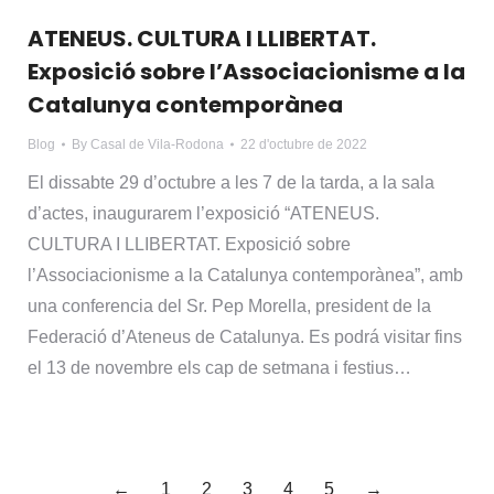
ATENEUS. CULTURA I LLIBERTAT.
Exposició sobre l’Associacionisme a la
Catalunya contemporànea
Blog
By
Casal de Vila-Rodona
22 d'octubre de 2022
El dissabte 29 d’octubre a les 7 de la tarda, a la sala
d’actes, inaugurarem l’exposició “ATENEUS.
CULTURA I LLIBERTAT. Exposició sobre
l’Associacionisme a la Catalunya contemporànea”, amb
una conferencia del Sr. Pep Morella, president de la
Federació d’Ateneus de Catalunya. Es podrá visitar fins
el 13 de novembre els cap de setmana i festius…
←
1
2
3
4
5
→