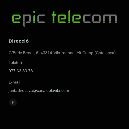
Direcció
C/Enric Benet, 6. 43814-Vila-rodona. Alt Camp (Catalunya)
Telèfon
977 63 80 78
E-mail
juntadirectiva@casaldelavila.com
Encuéntranos en:
Facebook
page
opens
in