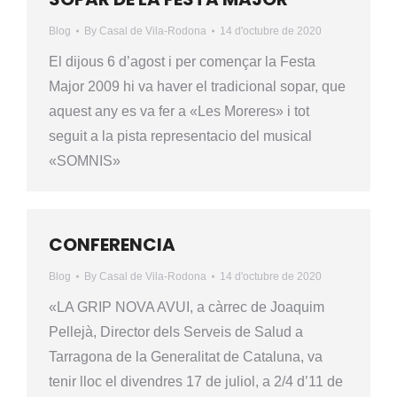
Blog
By
Casal de Vila-Rodona
14 d'octubre de 2020
El dijous 6 d’agost i per començar la Festa
Major 2009 hi va haver el tradicional sopar, que
aquest any es va fer a «Les Moreres» i tot
seguit a la pista representacio del musical
«SOMNIS»
CONFERENCIA
Blog
By
Casal de Vila-Rodona
14 d'octubre de 2020
«LA GRIP NOVA AVUI, a càrrec de Joaquim
Pellejà, Director dels Serveis de Salud a
Tarragona de la Generalitat de Cataluna, va
tenir lloc el divendres 17 de juliol, a 2/4 d’11 de