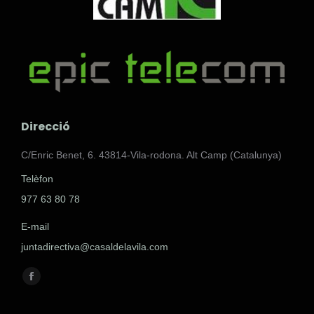
Direcció
C/Enric Benet, 6. 43814-Vila-rodona. Alt Camp (Catalunya)
Telèfon
977 63 80 78
E-mail
juntadirectiva@casaldelavila.com
Encuéntranos en:
Facebook
page