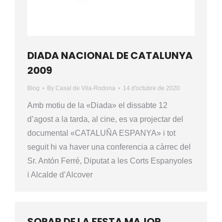
DIADA NACIONAL DE CATALUNYA
2009
Blog
By
Casal de Vila-Rodona
14 d'octubre de 2020
Amb motiu de la «Diada» el dissabte 12
d’agost a la tarda, al cine, es va projectar del
documental «CATALUÑA ESPANYA» i tot
seguit hi va haver una conferencia a càrrec del
Sr. Antón Ferré, Diputat a les Corts Espanyoles
i Alcalde d’Alcover
SOPAR DE LA FESTA MAJOR